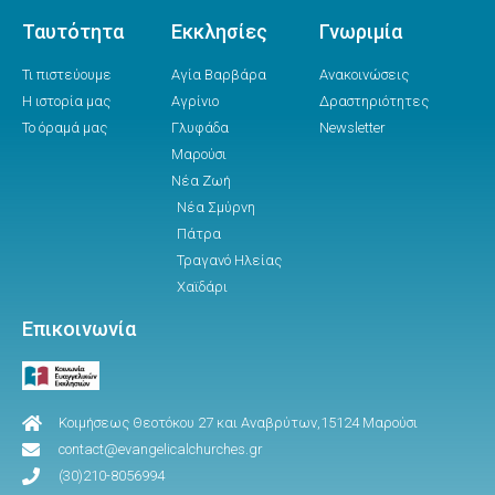
Ταυτότητα
Εκκλησίες
Γνωριμία
Τι πιστεύουμε
Αγία Βαρβάρα
Ανακοινώσεις
Η ιστορία μας
Αγρίνιο
Δραστηριότητες
Το όραμά μας
Γλυφάδα
Newsletter
Μαρούσι
Νέα Ζωή
Νέα Σμύρνη
Πάτρα
Τραγανό Ηλείας
Χαϊδάρι
Επικοινωνία
Κοιμήσεως Θεοτόκου 27 και Αναβρύτων,15124 Μαρούσι
contact@evangelicalchurches.gr
(30)210-8056994