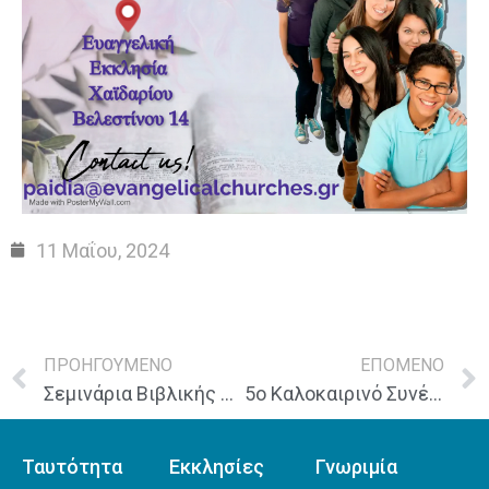
11 Μαΐου, 2024
ΠΡΟΗΓΟΥΜΕΝΟ
ΕΠΟΜΕΝΟ
Σεμινάρια Βιβλικής Κατάρτισης “Ένα βιβλίο σε μία μέρα – Β’ Επιστολή προς Τιμόθεο”
5ο Καλοκαιρινό Συνέδριο Νέων και Εφήβων «Κοινωνίας Ευαγγελικών Εκκλησιών»
Ταυτότητα
Εκκλησίες
Γνωριμία