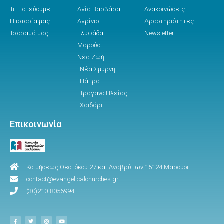
Τι πιστεύουμε
Αγία Βαρβάρα
Ανακοινώσεις
Η ιστορία μας
Αγρίνιο
Δραστηριότητες
Το όραμά μας
Γλυφάδα
Newsletter
Μαρούσι
Νέα Ζωή
Νέα Σμύρνη
Πάτρα
Τραγανό Ηλείας
Χαϊδάρι
Επικοινωνία
Κοιμήσεως Θεοτόκου 27 και Αναβρύτων,15124 Μαρούσι
contact@evangelicalchurches.gr
(30)210-8056994